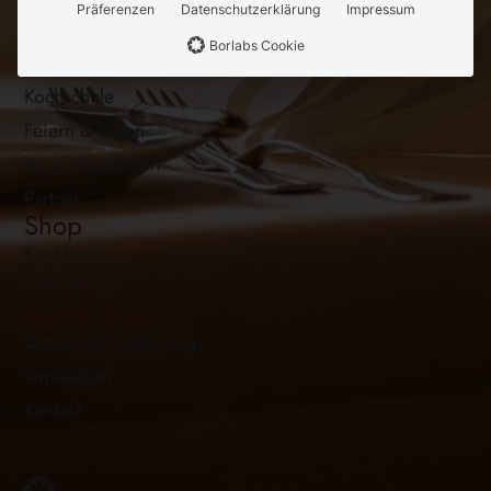
Präferenzen
Datenschutzerklärung
Impressum
Landgasthof Poststuben
Borlabs Cookie
Zimmer & Suiten
Kochschule
Feiern & Tagen
Burg Heppingen
Partner
Shop
Kochbuch
Gutscheine
Rechtliches
Datenschutzerklärung
Impressum
Kontakt
© Design & Umsetzung by Webtonia GmbH