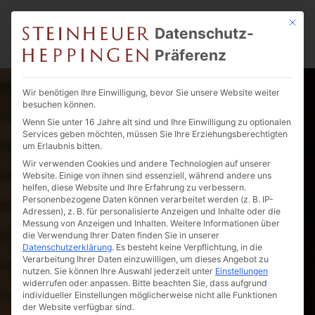
Mit die
Datenschutz-
Präferenz
Wir benötigen Ihre Einwilligung, bevor Sie unsere Website weiter
besuchen können.
Steinheuer Heppingen oHG
Wenn Sie unter 16 Jahre alt sind und Ihre Einwilligung zu optionalen
Services geben möchten, müssen Sie Ihre Erziehungsberechtigten
Landskroner Straße 110
um Erlaubnis bitten.
53474 Bad Neuenahr-Ahrweiler
Wir verwenden Cookies und andere Technologien auf unserer
Ortsteil Heppingen
Website. Einige von ihnen sind essenziell, während andere uns
helfen, diese Website und Ihre Erfahrung zu verbessern.
Personenbezogene Daten können verarbeitet werden (z. B. IP-
Telefon |
02641-94 86 0
Adressen), z. B. für personalisierte Anzeigen und Inhalte oder die
Telefax | 02641-94 86 10
Messung von Anzeigen und Inhalten.
Weitere Informationen über
die Verwendung Ihrer Daten finden Sie in unserer
Email |
info@steinheuers.de
Datenschutzerklärung
.
Es besteht keine Verpflichtung, in die
Verarbeitung Ihrer Daten einzuwilligen, um dieses Angebot zu
nutzen.
Sie können Ihre Auswahl jederzeit unter
Einstellungen
widerrufen oder anpassen.
Bitte beachten Sie, dass aufgrund
individueller Einstellungen möglicherweise nicht alle Funktionen
der Website verfügbar sind.