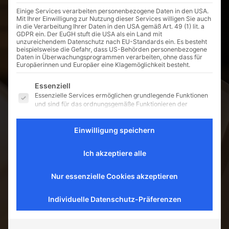
Einige Services verarbeiten personenbezogene Daten in den USA.
Mit Ihrer Einwilligung zur Nutzung dieser Services willigen Sie auch
in die Verarbeitung Ihrer Daten in den USA gemäß Art. 49 (1) lit. a
GDPR ein. Der EuGH stuft die USA als ein Land mit
unzureichendem Datenschutz nach EU-Standards ein. Es besteht
beispielsweise die Gefahr, dass US-Behörden personenbezogene
Daten in Überwachungsprogrammen verarbeiten, ohne dass für
Europäerinnen und Europäer eine Klagemöglichkeit besteht.
Es folgt eine Liste der Service-Gruppen, für die eine E
Essenziell
Essenzielle Services ermöglichen grundlegende Funktionen
und sind für das ordnungsgemäße Funktionieren der
Website erforderlich.
Externe Medien
Einwilligung speichern
Inhalte von Videoplattformen und Social-Media-Plattformen
werden standardmäßig blockiert. Wenn externe Services
Ich akzeptiere alle
akzeptiert werden, ist für den Zugriff auf diese Inhalte keine
manuelle Einwilligung mehr erforderlich.
Nur essenzielle Cookies akzeptieren
Individuelle Datenschutz-Präferenzen
Steinheuer
Steinheuers Restaurants