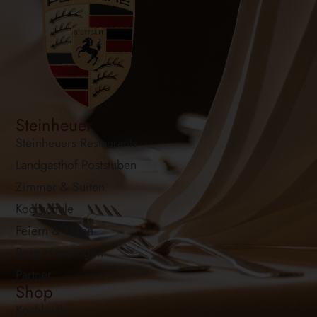
Steinheuer
Steinheuers Restaurants
Landgasthof Poststuben
Zimmer & Suiten
Kochschule
Feiern & Tagen
Burg Heppingen
Partner
Shop
Kochbuch