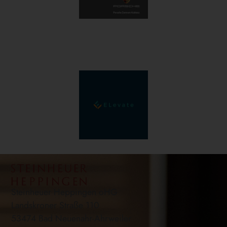
Steinheuer Heppingen oHG
Landskroner Straße 110
53474 Bad Neuenahr-Ahrweiler