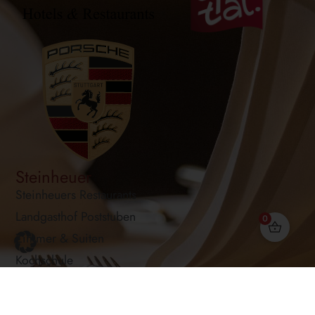
Steinheuer
Steinheuers Restaurants
Landgasthof Poststuben
0
Zimmer & Suiten
Kochschule
Feiern & Tagen
Burg Heppingen