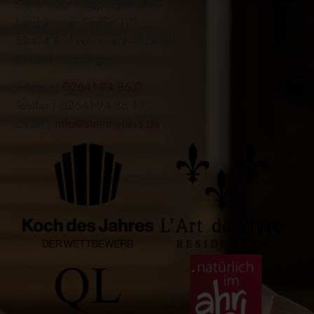
Steinheuer Heppingen oHG
Landskroner Straße 110
53474 Bad Neuenahr-Ahrweiler
Ortsteil Heppingen
Telefon |
02641-94 86 0
Telefax | 02641-94 86 10
Email |
info@steinheuers.de